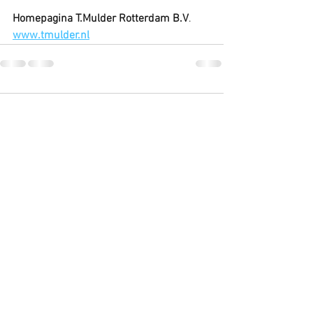
Homepagina T.Mulder Rotterdam B.V
.
www.tmulder.nl
Comments
Write a comment...