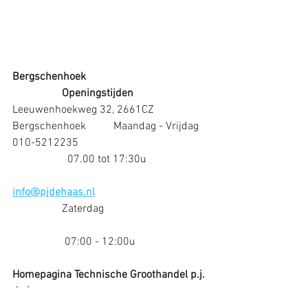
Bergschenhoek                                            
                  Openingstijden
Leeuwenhoekweg 32, 2661CZ  
Bergschenhoek          Maandag - Vrijdag 
010-5212235                                               
                    07.00 tot 17:30u                      
info@pjdehaas.nl
                  Zaterdag 
                   07:00 - 12:00u
Homepagina Technische Groothandel p.j. 
de haas
www.pjdehaas.nl